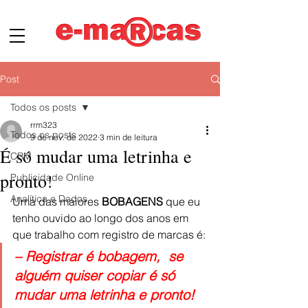
Post
Todos os posts
rrm323
Todos os posts
9 de nov. de 2022
3 min de leitura
É só mudar uma letrinha e
CRM
pronto!
Publicidade Online
Analítica e Dados
Uma das maiores 
BOBAGENS
 que eu 
tenho ouvido ao longo dos anos em 
que trabalho com registro de marcas é:
– Registrar é bobagem,  se 
alguém quiser copiar é só 
mudar uma letrinha e pronto!