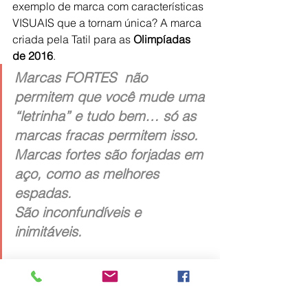
exemplo de marca com características 
VISUAIS que a tornam única? A marca 
criada pela Tatil para as 
Olimpíadas 
de 2016
.
Marcas FORTES  não 
permitem que você mude uma 
“letrinha” e tudo bem… só as 
marcas fracas permitem isso.  
Marcas fortes são forjadas em 
aço, como as melhores 
espadas.
São inconfundíveis e 
inimitáveis.
Marcas (muito) fracas podem ser 
copiadas integralmente, não precisa 
mudar nenhuma letrinha, mas se tentar 