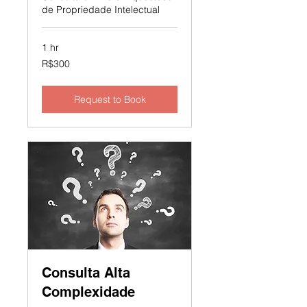
de Propriedade Intelectual
1 hr
300
R$300
Brazilian
reals
Request to Book
Consulta Alta
Complexidade