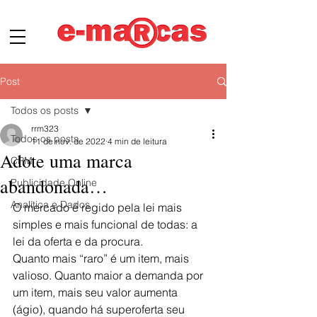
Post
Todos os posts
rrm323
Todos os posts
11 de nov. de 2022
4 min de leitura
Adote uma marca
CRM
abandonada…
Publicidade Online
Analítica e Dados
O mercado é regido pela lei mais 
simples e mais funcional de todas: a 
lei da oferta e da procura.
Quanto mais “raro” é um item, mais 
valioso. Quanto maior a demanda por 
um item, mais seu valor aumenta 
(ágio), quando há superoferta seu 