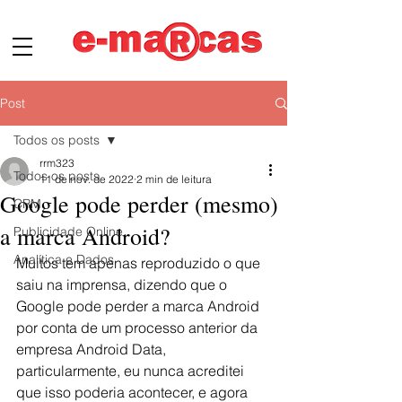
Post
Todos os posts
rrm323
Todos os posts
11 de nov. de 2022
2 min de leitura
Google pode perder (mesmo)
CRM
a marca Android?
Publicidade Online
Analítica e Dados
Muitos tem apenas reproduzido o que 
saiu na imprensa, dizendo que o 
Google pode perder a marca Android 
por conta de um processo anterior da 
empresa Android Data, 
particularmente, eu nunca acreditei 
que isso poderia acontecer, e agora 